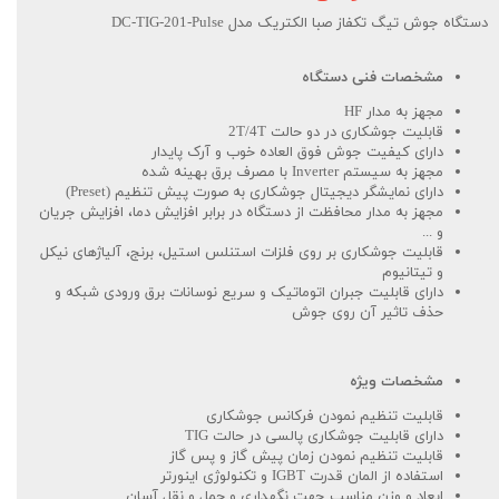
دستگاه جوش تیگ تکفاز صبا الکتریک مدل DC-TIG-201-Pulse
مشخصات فنی دستگاه
مجهز به مدار HF
قابلیت جوشکاری در دو حالت 2T/4T
دارای کیفیت جوش فوق العاده خوب و آرک پایدار
مجهز به سیستم Inverter با مصرف برق بهینه شده
دارای نمایشگر دیجیتال جوشکاری به صورت پیش تنظیم (Preset)
مجهز به مدار محافظت از دستگاه در برابر افزایش دما، افزایش جریان
و ...
قابلیت جوشکاری بر روی فلزات استنلس استیل، برنج، آلیاژهای نیکل
و تیتانیوم
دارای قابلیت جبران اتوماتیک و سریع نوسانات برق ورودی شبکه و
حذف تاثیر آن روی جوش
مشخصات ویژه
قابلیت تنظیم نمودن فرکانس جوشکاری
دارای قابلیت جوشکاری پالسی در حالت TIG
قابلیت تنظیم نمودن زمان پیش گاز و پس گاز
استفاده از المان قدرت IGBT و تکنولوژی اینورتر
ابعاد و وزن مناسب جهت نگهداری و حمل و نقل آسان