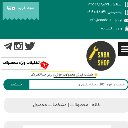
سفارش: 66868879-021
سبد خرید
۰
حساب کاربری من
پشتیبانی: 09190066049
ایمیل: info@saaba.ir
تغییر گذر واژه
ورود
/
ثبت نام
سفارشات
خروج از حساب کاربری
تخفیفات ویژه محصولات
جستجو
خانه | محصولات | مشخصات محصول