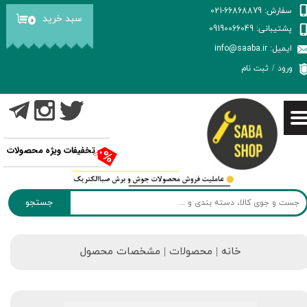
سفارش: 66868879-021
سبد خرید
۰
حساب کاربری من
پشتیبانی: 09190066049
ایمیل: info@saaba.ir
تغییر گذر واژه
ورود
/
ثبت نام
سفارشات
خروج از حساب کاربری
تخفیفات ویژه محصولات
جستجو
خانه | محصولات | مشخصات محصول