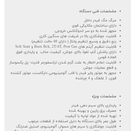
مشخصات فنی دستگاه
میگ مگ فیدر داخل
دارای ساختمان مکانیکی قوی
مجهز شده به دو سر اندوکتانس خروجی
قابلیت جوشکاری بالا در شیفت های سنگین کاری
رنج دقیق و وسیع تنظیم ولتاژ ( دارای 48 حالت تنظیم)
قابلیت تنظیم آیتم های Burn Bck, 2T/4T, Post Gas و Soft Start
دارای پاشش کم، نفوذ بالای جوش، کیفیت مذاب و پایداری فوق
العاده قوس
قابلیت اعلام اخطار به علت گرم شدن ترانسفورمر قدرت- پل یکسوساز
و قطع عملیات جوش
مجهز به موتور وایر فیدر با قاب آلومینیومی دایکاست، موتور کشنده
قوی، 2 غلطک و 4 چرخنده
مشخصات ویژه
پایداری بالای سیم دهی فیدر
مصرف برق پایین و بهینه شده
تهیه شده از مواد اولیه با کیفیت
طول عمر بالای دستگاه به دلیل استفاده از قطعات مرغوب
قابلیت جوشکاری با سیم های مسوار، آلومینیوم، استیل ضدزنگ