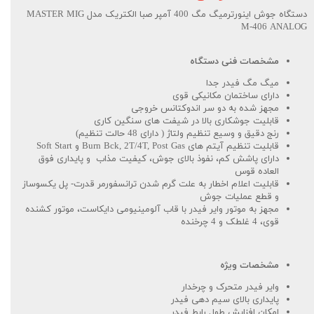
دستگاه جوش اینورترمیگ مگ 400 آمپر صبا الکتریک مدل MASTER MIG
M-406 ANALOG
مشخصات فنی دستگاه
میگ مگ فیدر جدا
دارای ساختمان مکانیکی قوی
مجهز شده به دو سر اندوکتانس خروجی
قابلیت جوشکاری بالا در شیفت های سنگین کاری
رنج دقیق و وسیع تنظیم ولتاژ ( دارای 48 حالت تنظیم)
قابلیت تنظیم آیتم های Burn Bck, 2T/4T, Post Gas و Soft Start
دارای پاشش کم، نفوذ بالای جوش، کیفیت مذاب و پایداری فوق
العاده قوس
قابلیت اعلام اخطار به علت گرم شدن ترانسفورمر قدرت- پل یکسوساز
و قطع عملیات جوش
مجهز به موتور وایر فیدر با قاب آلومینیومی دایکاست، موتور کشنده
قوی، 4 غلطک و 4 چرخنده
مشخصات ویژه
وایر فیدر متحرک و چرخدار
پایداری بالای سیم دهی فیدر
امکان افزایش طول رابط فیدر