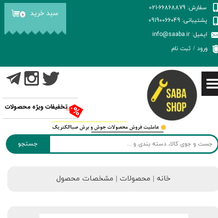
سفارش: 66868879-021
سبد خرید
۰
حساب کاربری من
پشتیبانی: 09190066049
ایمیل: info@saaba.ir
تغییر گذر واژه
ورود
/
ثبت نام
سفارشات
خروج از حساب کاربری
تخفیفات ویژه محصولات
جستجو
خانه | محصولات | مشخصات محصول