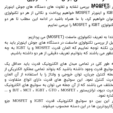
MOSFET
 این مقاله به بررسی تشابه و تفاوت های دستگاه های جوش اینورتر
IGBT و اینورتر MOSFET خواهیم پرداخت و نکاتی از هر دو تکنولوژی
وان خواهیم کرد، با ما همراه باشید در ادامه این مطلب تا هر دو
ژی IGBT و MOSFET را بررسی نماییم.
تدا به تعریف تکنولوژی ماسفت (MOSFET) می پردازیم:
ل از بررسی تکنولوژی ماسفت در دستگاه های جوش اینورتر باید به
این نکته توجه نماییم که المان قدرت MOSFET و یا IGBT به چه
ظور می باشند که بتوانیم تعریف دقیقی از هر دو داشته باشیم.
 طور کلی در تمامی مبدل های الکترونیک قدرت باید حداقل یک
ئیچ قدرت وجود داشته باشید که بتواند تمامی عملکرد الکتریکی از
له کنترل جریان، توان خروجی و ولتاژ را با استفاده از آن المان
رت کنترل نمود. این سوئیچ های قدرت دارای انواع متفاوت و
تلف می باشند که از آن جمله می توان به سوئیچ های الکترونیک
قدرت دیود، ترانزیستور ، BJT ، MCT ، IGBT ، GTO ، MOSFET و ...
اره نمود.
در این بین دو سوئیچ الکترونیک قدرت IGBT و MOSFET جزو
کاربردترین ها در این دسته محسوب میشوند.