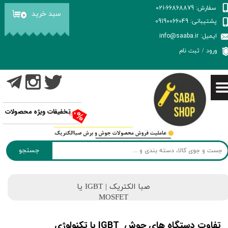
سفارش: 66868879-021
سبد خرید
۰
حساب کاربری من
پشتیبانی: 09190066049
ایمیل: info@saaba.ir
تغییر گذر واژه
ورود
/
ثبت نام
سفارشات
خروج از حساب کاربری
تخفیفات ویژه محصولات
جستجو
صبا الکتریک |
IGBT یا
MOSFET
تفاوت دستگاه های جوش IGBT با تکنولوژی