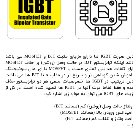
بدین صورت IGBT ها دارای مزایای مثبت BJT و MOSFET می باشد
مانند اینکه ترانزیستور BJT در حالت وصل (روشن) بر خلاف MOSFET
دارای تلفات هدایتی کمتری هست یا MOSFET دارای زمان سوئیجینگ
خاموش شدن کوتاهی تر و سریع تر در مقایسه با BJT ها می باشد.
بدین تریتیب در IGBT ها خصوصیات منفی هر دو ترانزیستور حذف
شده و فقط نقاط قوت آنها در IGBT ها تعبیه شده است. در کل از
های IGBT می توان به موارد زیر اشاره کرد:
ولتاژ حالت وصل (روشن) کم (همانند BJT)
امپدانس ورودی بالا (همانند MOSFET)
افت ولتاژ و تلفات کم (همانند BJT)
...