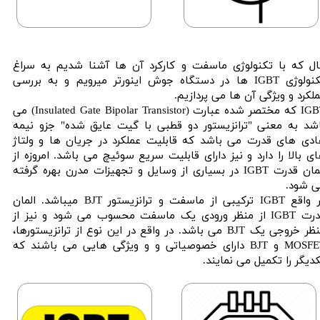
ل که با تکنولوژی ماسفت و کارکرد آن ها آشنا شدیم به سراغ
تکنولوژی IGBT ها در دستگاه جوش اینورتر میرویم و به بررسی
لکرد و ویژگی آن ها می پردازیم.
IGBT که مختصر شده عبارت (Insulated Gate Bipolar Transistor) می
شد به معنی "ترانزیستور دو قطبی با گیت عایق شده" جزو نیمه
دی های قدرت می باشد که قابلیت عملکرد در جریان ها و ولتاژ
ی بالا را دارد و نیز دارای قابلیت سریع سوئیچ می باشد. امروزه از
المان قدرت IGBT در بسیاری از وسایل و تجهیزات مدرن بهره گرفته
ی شود.
در واقع IGBT ترکیبی از ماسفت و ترانزیستور BJT میباشد. المان
قدرت IGBT از منظر ورودی یک ماسفت محسوب می شود و نیز از
منظر خروجی یک BJT می باشد. در واقع در این نوع از ترانزیستورها،
MOSFET و BJT دارای خصوصیاتی و و ویژگی هایی می باشند که
دیگر را تکمیل می نمایند.