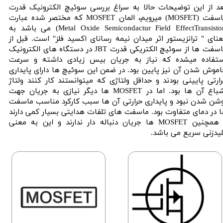
د از این توضیحات حالا به سراغ بررسی سوئیچ الکترونیک قدرت
ماسفت (MOSFET) میرویم، المان MOSFET که مختصر شده عبارت
(Metal Oxide Semicondactur Field EffectTransistor) می باشد به
نای " ترانزیستور اثر میدان نیمه رسانای اکسید فلز" است. قبل از
ماسفت ها از سوئیچ الکتریکی قدرت JBT در دستگاه های الکترونیک
ستفاده میشده که نیاز به جریان بیس زیادی داشته و سرعت
موش شدن آن نیز پایین بود. در ضمن این سوئیچ ها دارای پایداری
ارتی پایینی بودند و حداقل ولتاژی که میتوانستند کار کنند ولتاژ
اشباع آن ها بود. اما در MOSFET ها دیگر نیازی به جریان جهت
شن شدن نبود و پایداری حرارتی آن ها سبب کارکرد مناسب ماسفت
 در دمای متفاوت بود. ماسفت های تلفات هدایتی بسیار کمی دارند
و همچنین MOSFET ها جریان دنباله دار ندارند و این به معنی
یدزنی سریع می باشد.