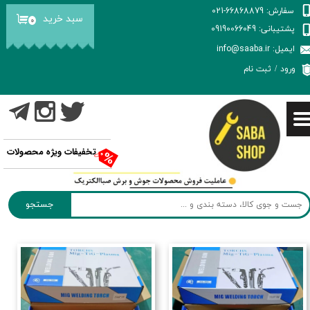
سفارش: 66868879-021
سبد خرید
۰
حساب کاربری من
پشتیبانی: 09190066049
ایمیل: info@saaba.ir
تغییر گذر واژه
ورود
/
ثبت نام
سفارشات
خروج از حساب کاربری
تخفیفات ویژه محصولات
جستجو