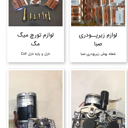
لوازم زیرپــودری
لوازم تورچ میگ
صبا
مگ
شعله پوش زیرپودری صبا
نازل و پایه نازل Co2