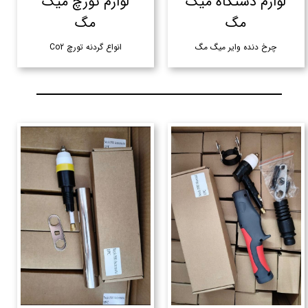
لوازم دستگاه میگ
لوازم تورچ میگ
مگ
مگ
چرخ دنده وایر میگ مگ
انواع گردنه تورچ Co2