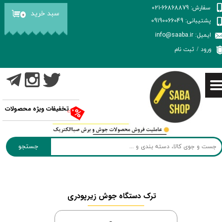
سفارش: 66868879-021
سبد خرید
۰
حساب کاربری من
پشتیبانی: 09190066049
ایمیل: info@saaba.ir
تغییر گذر واژه
ورود
/
ثبت نام
سفارشات
خروج از حساب کاربری
تخفیفات ویژه محصولات
جستجو
ترک دستگاه جوش زیرپودری