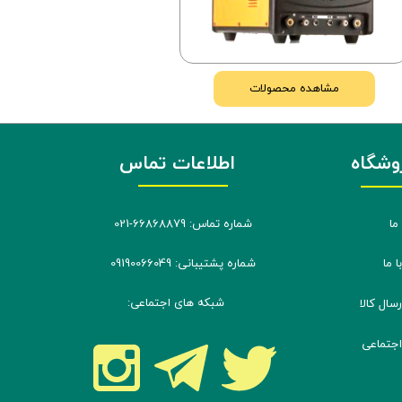
مشاهده محصولات
اطلاعات تماس
روشگاه
شماره تماس: 66868879-021
ما
شماره پشتیبانی: 09190066049
 ما
شبکه های اجتماعی:
ال کالا
جتماعی