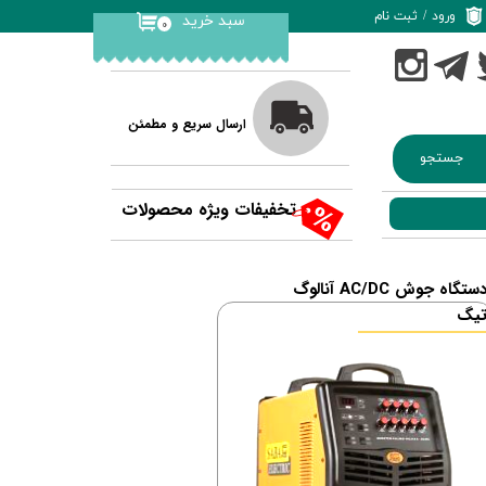
ورود
/
ثبت نام
سبد خرید
۰
حساب کاربری من
تغییر گذر واژه
ارسال سریع و مطمئن
سفارشات
جستجو
خروج از حساب
کاربری
تخفیفات ویژه محصولات
آنالوگ AC/DC دستگاه جوش
یگ