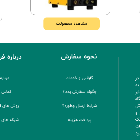
مشاهده محصولات
نحوه سفارش
درباره ف
در
گارانتی و خدمات
درباره 
به
یر
چگونه سفارش بدم؟
تماس با
اه
رش
شرایط ارسال چطوره؟
روش های ارس
 و
یک
پرداخت هزینه
شبکه های ا
ات
ود