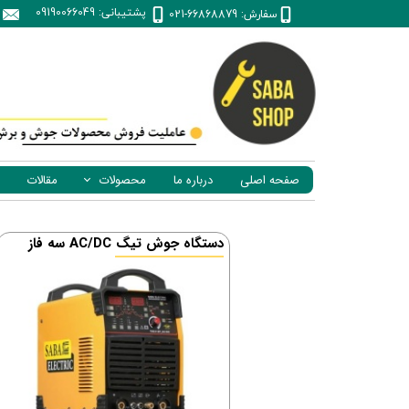
پشتیبانی: 09190066049
سفارش: 66868879-021
صفحه اصلی
درباره ما
محصولات
مقالات
رکتیفایر
سه فاز AC/DC دستگاه جوش تیگ
تیگ
میگ مگ
زیرپودری
برش پلاسما
برش ریلی