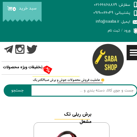
سفارش: 66868879-021
سبد خرید
۰
حساب کاربری من
پشتیبانی: 09190066049
ایمیل: info@saaba.ir
تغییر گذر واژه
ورود
/
ثبت نام
سفارشات
خروج از حساب کاربری
تخفیفات ویژه محصولات
جستجو
برش ریلی تک
مشعل