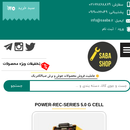
سفارش: 66868879-021
سبد خرید
۰
حساب کاربری من
پشتیبانی: 09190066049
ایمیل: info@saaba.ir
تغییر گذر واژه
ورود
/
ثبت نام
سفارشات
خروج از حساب کاربری
تخفیفات ویژه محصولات
جستجو
POWER-REC-SERIES 5.0 G CELL