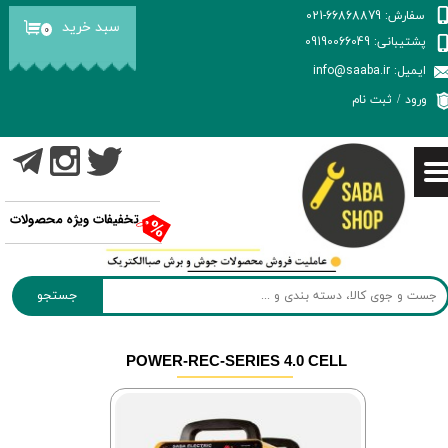
سفارش: 66868879-021
سبد خرید
۰
حساب کاربری من
پشتیبانی: 09190066049
ایمیل: info@saaba.ir
تغییر گذر واژه
ورود
/
ثبت نام
سفارشات
خروج از حساب کاربری
تخفیفات ویژه محصولات
جستجو
POWER-REC-SERIES 4.0 CELL